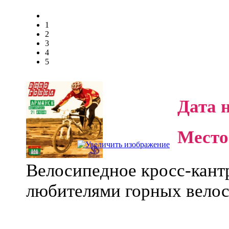
1
2
3
4
5
Дата 
Место
Велосипедное
кросс-кант
любителями горных велос